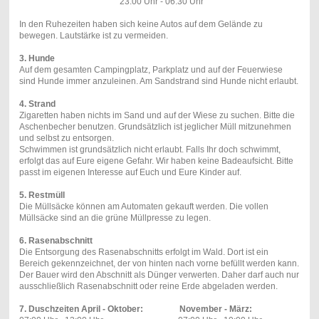
23:00 Uhr - 06:30 Uhr
In den Ruhezeiten haben sich keine Autos auf dem Gelände zu
bewegen. Lautstärke ist zu vermeiden.
3. Hunde
Auf dem gesamten Campingplatz, Parkplatz und auf der Feuerwiese
sind Hunde immer anzuleinen. Am Sandstrand sind Hunde nicht erlaubt.
4. Strand
Zigaretten haben nichts im Sand und auf der Wiese zu suchen. Bitte die
Aschenbecher benutzen. Grundsätzlich ist jeglicher Müll mitzunehmen
und selbst zu entsorgen.
Schwimmen ist grundsätzlich nicht erlaubt. Falls Ihr doch schwimmt,
erfolgt das auf Eure eigene Gefahr. Wir haben keine Badeaufsicht. Bitte
passt im eigenen Interesse auf Euch und Eure Kinder auf.
5. Restmüll
Die Müllsäcke können am Automaten gekauft werden. Die vollen
Müllsäcke sind an die grüne Müllpresse zu legen.
6. Rasenabschnitt
Die Entsorgung des Rasenabschnitts erfolgt im Wald. Dort ist ein
Bereich gekennzeichnet, der von hinten nach vorne befüllt werden kann.
Der Bauer wird den Abschnitt als Dünger verwerten. Daher darf auch nur
ausschließlich Rasenabschnitt oder reine Erde abgeladen werden.
7. Duschzeiten April - Oktober: November - März: