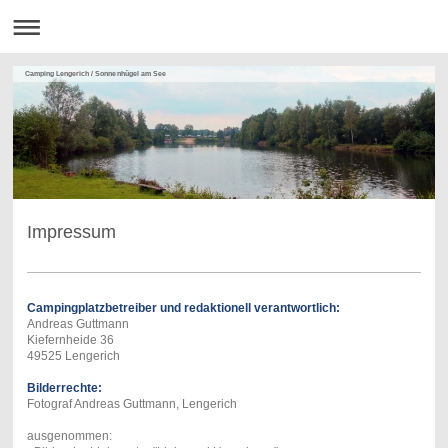
Camping Lengerich / Sonnenhügel am See
Impressum
Campingplatzbetreiber und r
edaktionell verantwortlich
:
Andreas Guttmann
Kiefernheide 36
49525 Lengerich
Bilderrechte:
Fotograf Andreas Guttmann, Lengerich
ausgenommen: